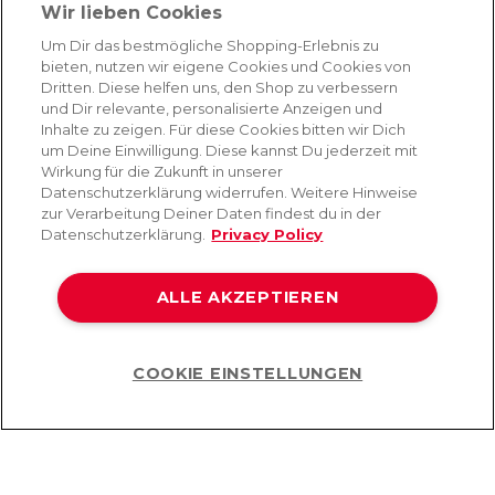
Absenden
Wir lieben Cookies
Du kannst dich jederzeit von unserem Newsletter abmelden. Indem du fortfährst, stimmst
Um Dir das bestmögliche Shopping-Erlebnis zu
du unseren
E-Mail-Bedingungen
und
Datenschutzbestimmungen zu
.
bieten, nutzen wir eigene Cookies und Cookies von
Dritten. Diese helfen uns, den Shop zu verbessern
und Dir relevante, personalisierte Anzeigen und
Inhalte zu zeigen. Für diese Cookies bitten wir Dich
AMORANA
um Deine Einwilligung. Diese kannst Du jederzeit mit
Wirkung für die Zukunft in unserer
Datenschutzerklärung widerrufen. Weitere Hinweise
MARKEN
zur Verarbeitung Deiner Daten findest du in der
Datenschutzerklärung.
Privacy Policy
SERVICE
ALLE AKZEPTIEREN
HILFE
COOKIE EINSTELLUNGEN
Help
©2026 Lovehoney Group Switzerland AG. Alle Rechte vorbehalten
AGB
|
Datenschutz- und Cookie-Richtlinien