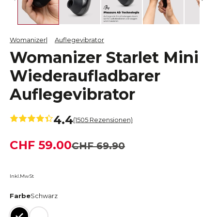
Womanizer
Auflegevibrator
Womanizer Starlet Mini
Wiederaufladbarer
Auflegevibrator
4.4
(1505 Rezensionen)
CHF 59.00
CHF 69.90
Inkl.MwSt
Farbe
Schwarz
Schwarz
Weiss