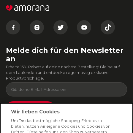
Melde dich für den Newsletter
an
Erhalte 15% Rabatt auf deine nächste Bestellung! Bleibe auf
dem Laufenden und entdecke regelmässig exklusive
Produktvorschläge.
Absenden
Wir lieben Cookies
Du kannst dich jederzeit von unserem Newsletter abmelden. Indem du fortfährst, stimmst
Um Dir das bestmögliche Shopping-Erlebnis zu
du unseren
E-Mail-Bedingungen
und
Datenschutzbestimmungen zu
.
bieten, nutzen wir eigene Cookies und Cookies von
Dritten. Diese helfen uns, den Shop zu verbessern