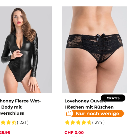
GRATIS
honey Fierce Wet-
Lovehoney Ouvert-
 Body mit
Höschen mit Rüschen
sverschluss
( 221 )
( 274 )
25.95
CHF 0.00