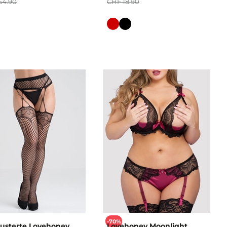
64.90
CHF 18.90
Farbe
-70%
sterte Lovehoney
Lovehoney Moonlight