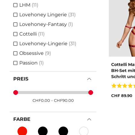
Artikel
LHM
(11)
Artikel
Lovehoney Lingerie
(31)
Artikel
Lovehoney-Fantasy
(1)
Artikel
Cottelli
(11)
Artikel
Lovehoney-Lingerie
(31)
Artikel
Obsessive
(9)
Artikel
Passion
(1)
Cottelli M
BH-Set mi
Schritt un
PREIS
CHF 89.90
CHF
0.00
-
CHF
90.00
FARBE