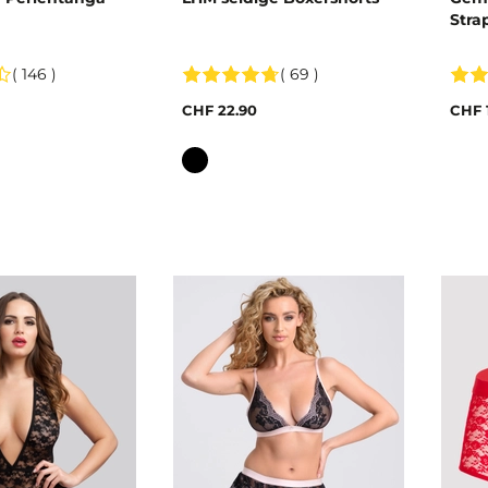
Stra
( 146 )
( 69 )
CHF 22.90
CHF 
Farbe