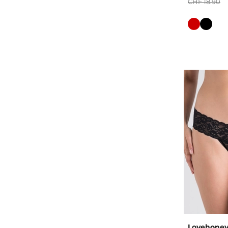
CHF 18.90
Farbe
Lovehoney