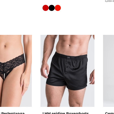
CHF 
Farbe
 Perlentanga
LHM seidige Boxershorts
Gemu