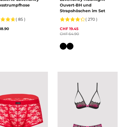
psstrumpfhose
Ouvert-BH und
Strapshöschen im Set
( 85 )
( 270 )
18.90
CHF 19.45
CHF 64.90
Farbe