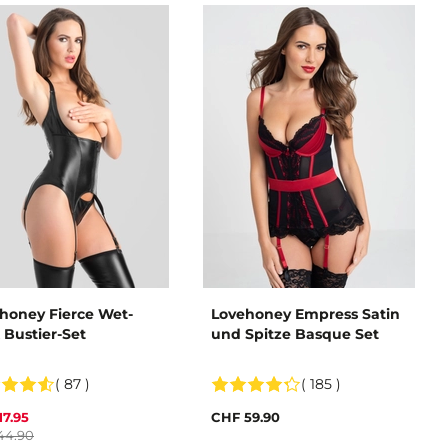
honey Fierce Wet-
Lovehoney Empress Satin
 Bustier-Set
und Spitze Basque Set
( 87 )
( 185 )
17.95
CHF 59.90
44.90