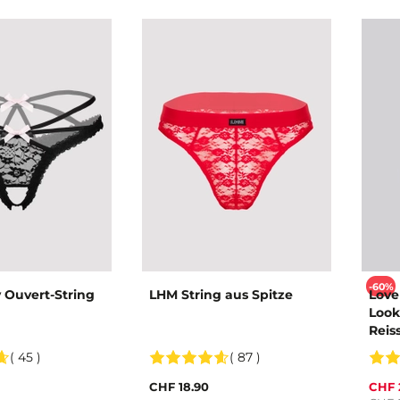
-60%
 Ouvert-String
LHM String aus Spitze
Love
Look
Reis
( 45 )
( 87 )
CHF 18.90
CHF 