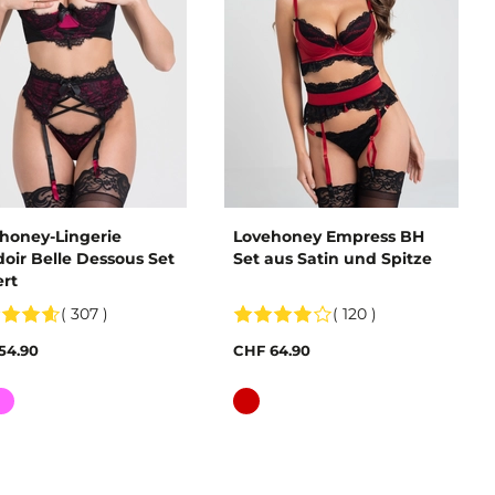
honey-Lingerie
Lovehoney Empress BH
oir Belle Dessous Set
Set aus Satin und Spitze
rt
( 307 )
( 120 )
54.90
CHF 64.90
e
Farbe