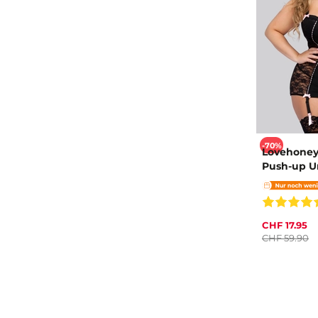
-70%
Lovehoney
Push-up Un
CHF 17.95
CHF 59.90