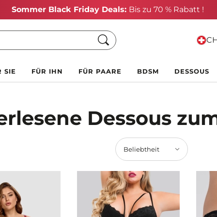
Sommer Black Friday Deals:
Bis zu 70 % Rabatt !
Suche
CH
 SIE
FÜR IHN
FÜR PAARE
BDSM
DESSOUS
erlesene Dessous zum
Beliebtheit