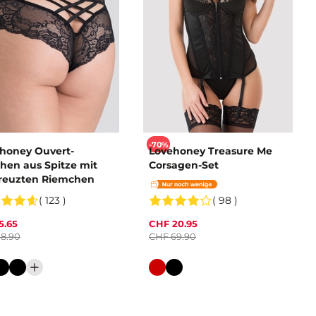
-70%
honey Ouvert-
Lovehoney Treasure Me
hen aus Spitze mit
Corsagen-Set
reuzten Riemchen
( 123 )
( 98 )
5.65
CHF 20.95
18.90
CHF 69.90
e
Farbe