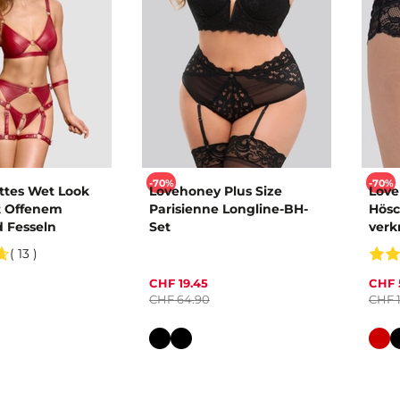
-70%
-70%
attes Wet Look
Lovehoney Plus Size
Love
t Offenem
Parisienne Longline-BH-
Hösc
d Fesseln
Set
verk
( 13 )
CHF 19.45
CHF 
CHF 64.90
CHF 
Farbe
Farb