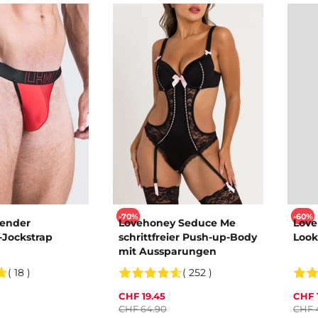
-70%
-60%
ender
Lovehoney Seduce Me
Love
-Jockstrap
schrittfreier Push-up-Body
Look
mit Aussparungen
( 18 )
( 252 )
CHF 19.45
CHF 
CHF 64.90
CHF 