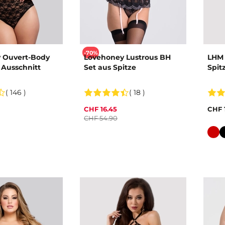
-70%
 Ouvert-Body
Lovehoney Lustrous BH
LHM 
 Ausschnitt
Set aus Spitze
Spit
( 146 )
( 18 )
CHF 16.45
CHF 
CHF 54.90
Farb