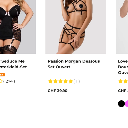
 Seduce Me
Passion Morgan Dessous
Love
terkleid-Set
Set Ouvert
Boud
Ouve
( 274 )
( 1 )
CHF 39.90
CHF 
Farb