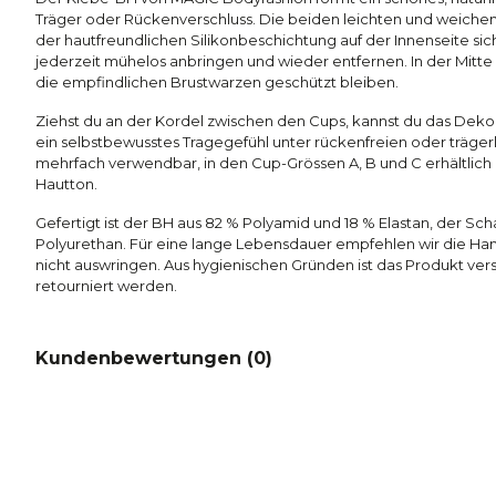
Träger oder Rückenverschluss. Die beiden leichten und weiche
der hautfreundlichen Silikonbeschichtung auf der Innenseite sich
jederzeit mühelos anbringen und wieder entfernen. In der Mitte 
die empfindlichen Brustwarzen geschützt bleiben.
Ziehst du an der Kordel zwischen den Cups, kannst du das Dekolle
ein selbstbewusstes Tragegefühl unter rückenfreien oder trägerl
mehrfach verwendbar, in den Cup-Grössen A, B und C erhältlich
Hautton.
Gefertigt ist der BH aus 82 % Polyamid und 18 % Elastan, der Sc
Polyurethan. Für eine lange Lebensdauer empfehlen wir die Han
nicht auswringen. Aus hygienischen Gründen ist das Produkt ver
retourniert werden.
Kundenbewertungen (
0
)