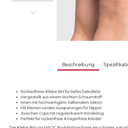
Beschreibung
Spezifikat
Rückenfreier Klebe-BH für tiefes Dekolleté
Hergestellt aus einem leichten Schaumstoff
Innen mit hochwertigem, haftendem Silikon
Mit kleinen runden Aussparungen für Nippel
Zwischen Cups mit regulierbarem Kordelzug
Perfekt für rückenfreie & trägerfreie Kleider
Der Klebe-BH von MAGIC Bodyfashion formt ein schönes, natürl