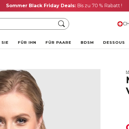
Sommer Black Friday Deals:
Bis zu 70 % Rabatt !
Suche
CH
 SIE
FÜR IHN
FÜR PAARE
BDSM
DESSOUS
M