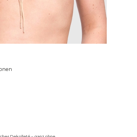
ionen
iches Dekolleté – ganz ohne