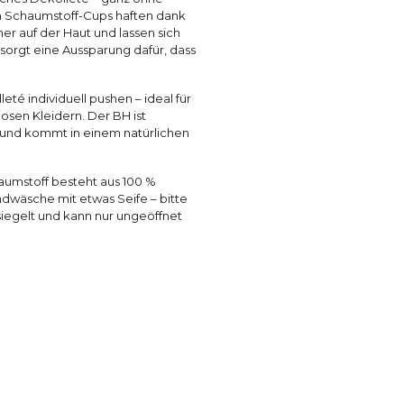
n Schaumstoff-Cups haften dank
er auf der Haut und lassen sich
sorgt eine Aussparung dafür, dass
té individuell pushen – ideal für
osen Kleidern. Der BH ist
 und kommt in einem natürlichen
haumstoff besteht aus 100 %
dwäsche mit etwas Seife – bitte
siegelt und kann nur ungeöffnet