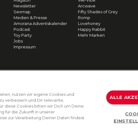
Magazin
We-Vibe
Newsletter
Arcwave
Sexmap
Fifty Shades of Grey
Medien & Presse
Romp
Amorana Adventskalender
Lovehoney
Podcast
Happy Rabbit
Toy Party
Mehr Marken
Jobs
Impressum
ieten, nutzen wir eigene Cookies und
ALLE AKZ
zu verbessern und Dir relevante,
Für diese Cookies bitten wir Dich um Deine
g für die Zukunft in unserer
COO
ise zur Verarbeitung Deiner Daten findest
EINSTEL