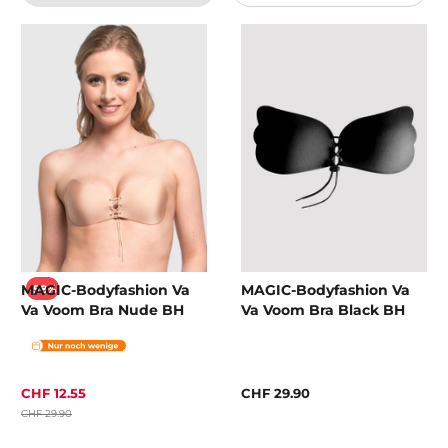
MAGIC-Bodyfashion Va
MAGIC-Bodyfashion Va
-58%
Va Voom Bra Nude BH
Va Voom Bra Black BH
CHF 12.55
CHF 29.90
CHF 29.90