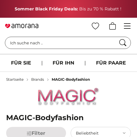
H
Sommer Black Friday Deals:
Bis zu 70 % Rabatt !
Such
Ich suche nach ..
FÜR SIE
|
FÜR IHN
|
FÜR PAARE
Startseite
Brands
MAGIC-Bodyfashion
MAGIC-Bodyfashion
Filter
Beliebtheit