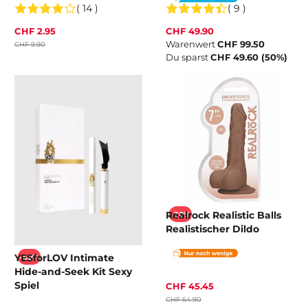
( 14 )
( 9 )
CHF 2.95
CHF 49.90
Warenwert
CHF 99.50
CHF 9.90
Du sparst
CHF 49.60 (50%)
Realrock Realistic Balls
-30%
Realistischer Dildo
YESforLOV Intimate
-40%
Hide-and-Seek Kit Sexy
Spiel
CHF 45.45
CHF 64.90