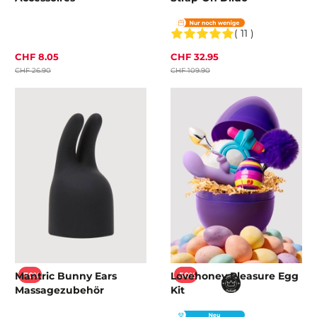
( 11 )
CHF 8.05
CHF 32.95
CHF 26.90
CHF 109.90
Mantric Bunny Ears
Lovehoney Pleasure Egg
-70%
-50%
Massagezubehör
Kit