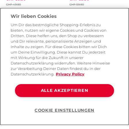
CHF 49.90
CHF 59.90
Farbe
Wir lieben Cookies
Um Dir das bestmögliche Shopping-Erlebnis zu
bieten, nutzen wir eigene Cookies und Cookies von
Dritten. Diese helfen uns, den Shop zu verbessern
und Dir relevante, personalisierte Anzeigen und
Inhalte zu zeigen. Für diese Cookies bitten wir Dich
um Deine Einwilligung. Diese kannst Du jederzeit
mit Wirkung für die Zukunft in unserer
Datenschutzerklärung widerrufen. Weitere Hinweise
zur Verarbeitung Deiner Daten findest du in der
Datenschutzerklärung.
Privacy Policy
ALLE AKZEPTIEREN
strap-on-me Vibrating
-10%
Bendable Strap-on
COOKIE EINSTELLUNGEN
Strap-on Dildo
Help