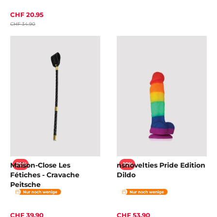
CHF 20.95
CHF 34.90
Maison-Close Les
nsnovelties Pride Edition
-20%
-10%
Fétiches - Cravache
Dildo
Peitsche
CHF 39.90
CHF 53.90