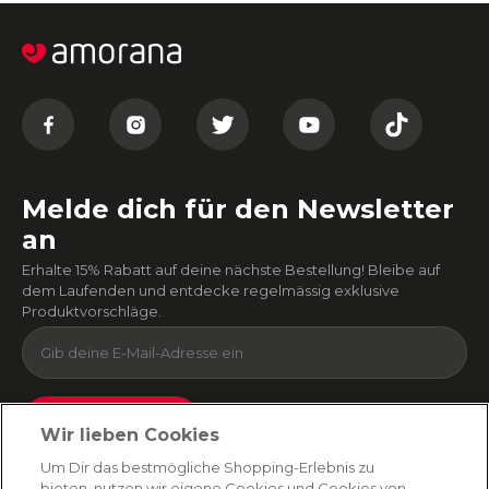
Melde dich für den Newsletter
an
Erhalte 15% Rabatt auf deine nächste Bestellung! Bleibe auf
dem Laufenden und entdecke regelmässig exklusive
Produktvorschläge.
Absenden
Wir lieben Cookies
Du kannst dich jederzeit von unserem Newsletter abmelden. Indem du fortfährst, stimmst
Um Dir das bestmögliche Shopping-Erlebnis zu
du unseren
E-Mail-Bedingungen
und
Datenschutzbestimmungen zu
.
bieten, nutzen wir eigene Cookies und Cookies von