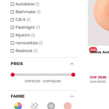
Artikel
Autoblow
(1)
Artikel
Bathmate
(1)
Artikel
CB-X
(1)
Artikel
Fleshlight
(1)
Artikel
Mystim
(1)
Artikel
nsnovelties
(1)
-50%
Artikel
Realrock
(1)
Sleeve Au
PREIS
CHF 29.95
CHF
10.00
-
CHF
140.00
CHF 59.90
FARBE