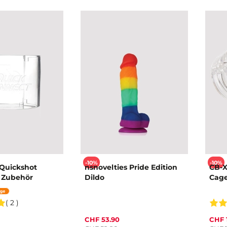
-10%
-10%
 Quickshot
nsnovelties Pride Edition
CB-X
 Zubehör
Dildo
Cage
( 2 )
CHF 53.90
CHF 