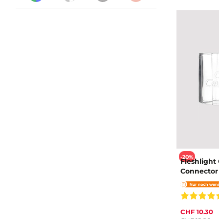
-20%
Fleshlight
Connector
CHF 10.30