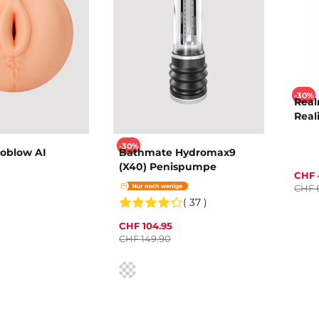
-30%
Realr
Real
-30%
toblow AI
Bathmate Hydromax9
(X40) Penispumpe
CHF 
CHF 
( 37 )
CHF 104.95
CHF 149.90
Farbe