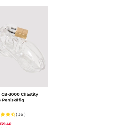
 CB-3000 Chastity
 Peniskäfig
( 36 )
139.40