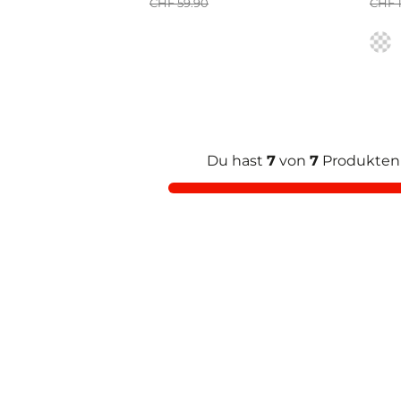
CHF 59.90
CHF 
Farb
Du hast
7
von
7
Produkten