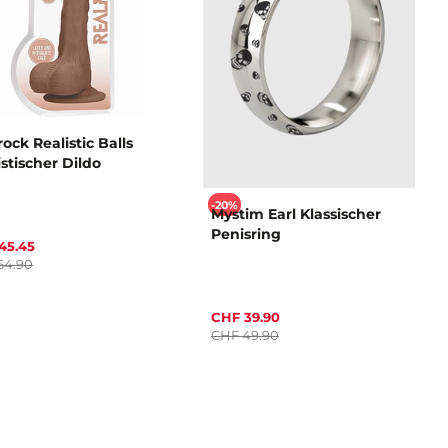
ock Realistic Balls
istischer Dildo
-20%
Mystim Earl Klassischer
Penisring
45.45
64.90
CHF 39.90
CHF 49.90