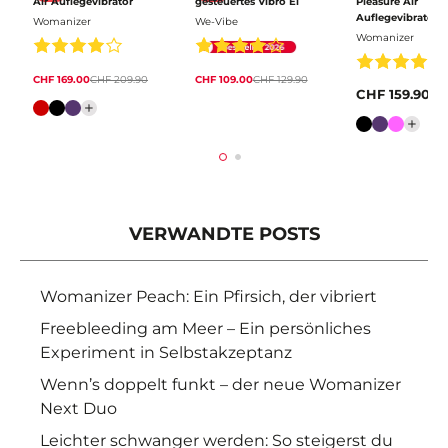
Air Auflegevibrator
gesteuertes Vibro Ei
Pleasure Air
Auflegevibrator
Womanizer
We-Vibe
Womanizer
CHF 169.00
CHF 209.90
CHF 109.00
CHF 129.90
CHF 159.90
Farbe
Farbe
VERWANDTE POSTS
Womanizer Peach: Ein Pfirsich, der vibriert
Freebleeding am Meer – Ein persönliches
Experiment in Selbstakzeptanz
Wenn’s doppelt funkt – der neue Womanizer
Next Duo
Leichter schwanger werden: So steigerst du