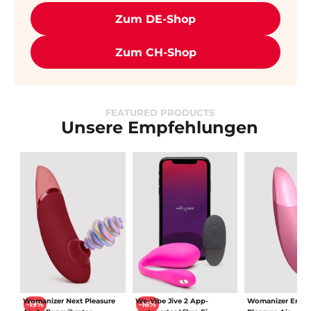
Zum DE-Shop
Zum CH-Shop
FEATURED PRODUCTS
Unsere Empfehlungen
Womanizer Next Pleasure
We-Vibe Jive 2 App-
Womanizer Enha
-19%
-16%