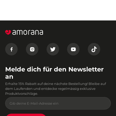
Melde dich für den Newsletter
an
Erhalte 15% Rabatt auf deine nächste Bestellung! Bleibe auf
dem Laufenden und entdecke regelmässig exklusive
Produktvorschläge.