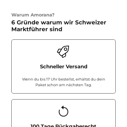
Warum Amorana?
6 Gründe warum wir Schweizer
Marktführer sind
Schneller Versand
Wenn du bis 17 Uhr bestellst, erhältst du dein
Paket schon am nächsten Tag.
100 Tage Rückgaberecht