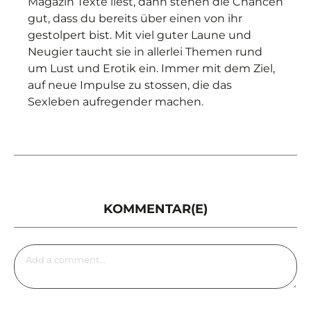
Magazin Texte liest, dann stehen die Chancen
gut, dass du bereits über einen von ihr
gestolpert bist. Mit viel guter Laune und
Neugier taucht sie in allerlei Themen rund
um Lust und Erotik ein. Immer mit dem Ziel,
auf neue Impulse zu stossen, die das
Sexleben aufregender machen.
KOMMENTAR(E)