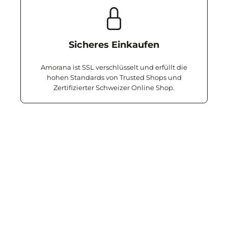
Sicheres Einkaufen
Amorana ist SSL verschlüsselt und erfüllt die
hohen Standards von Trusted Shops und
Zertifizierter Schweizer Online Shop.