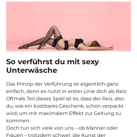
So verführst du mit sexy
Unterwäsche
Das Prinzip der Verführung ist eigentlich ganz
einfach, denn es nutzt in erster Linie dich als Reiz.
Oftmals Teil dieses Spiel ist es, dass der Reiz, also
du, wie ein kostbares Geschenk, schön verpackt
wird, um mit maximalem Effekt zur Geltung zu
kommen.
Doch tun sich viele von uns – ob Männer oder
Frauen – trotzdem schwer, die Kunst der