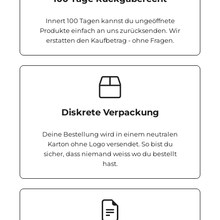
Innert 100 Tagen kannst du ungeöffnete
Produkte einfach an uns zurücksenden. Wir
erstatten den Kaufbetrag - ohne Fragen.
Diskrete Verpackung
Deine Bestellung wird in einem neutralen
Karton ohne Logo versendet. So bist du
sicher, dass niemand weiss wo du bestellt
hast.