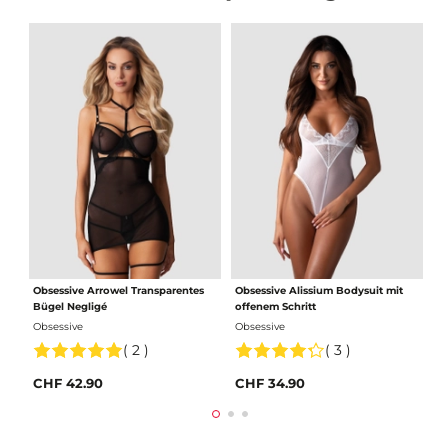
Obsessive Arrowel Transparentes
Obsessive Alissium Bodysuit mit
LH
Bügel Negligé
offenem Schritt
L
Obsessive
Obsessive
( 2 )
( 3 )
C
CHF 42.90
CHF 34.90