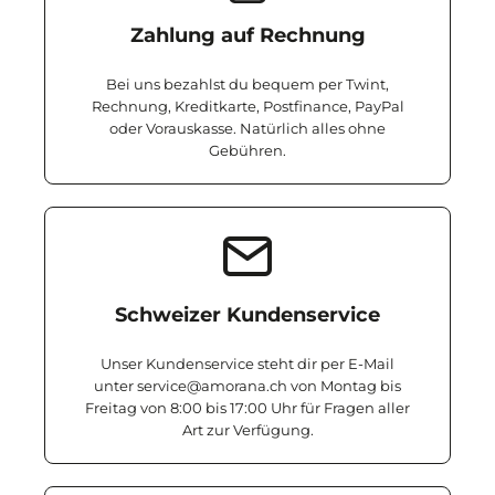
Zahlung auf Rechnung
Bei uns bezahlst du bequem per Twint,
Rechnung, Kreditkarte, Postfinance, PayPal
oder Vorauskasse. Natürlich alles ohne
Gebühren.
Schweizer Kundenservice
Unser Kundenservice steht dir per E-Mail
unter service@amorana.ch von Montag bis
Freitag von 8:00 bis 17:00 Uhr für Fragen aller
Art zur Verfügung.