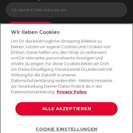
Absenden
Wir lieben Cookies
Du kannst dich jederzeit von unserem Newsletter abmelden. Indem du fortfährst, stimmst
Um Dir das bestmögliche Shopping-Erlebnis zu
du unseren
E-Mail-Bedingungen
und
Datenschutzbestimmungen zu
.
bieten, nutzen wir eigene Cookies und Cookies von
Dritten. Diese helfen uns, den Shop zu verbessern
und Dir relevante, personalisierte Anzeigen und
Inhalte zu zeigen. Für diese Cookies bitten wir Dich
AMORANA
um Deine Einwilligung. Diese kannst Du jederzeit mit
Wirkung für die Zukunft in unserer
Datenschutzerklärung widerrufen. Weitere Hinweise
MARKEN
zur Verarbeitung Deiner Daten findest du in der
Datenschutzerklärung.
Privacy Policy
SERVICE
ALLE AKZEPTIEREN
HILFE
COOKIE EINSTELLUNGEN