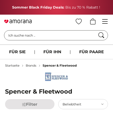
H
Sommer Black Friday Deals:
Bis zu 70 % Rabatt !
Such
Ich suche nach ..
FÜR SIE
|
FÜR IHN
|
FÜR PAARE
Startseite
Brands
Spencer & Fleetwood
Spencer & Fleetwood
Filter
Beliebtheit