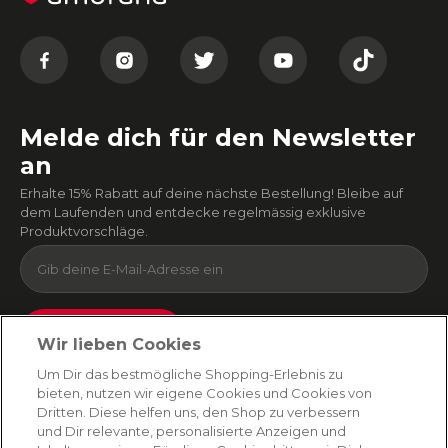
Melde dich für den Newsletter
an
Erhalte 15% Rabatt auf deine nächste Bestellung! Bleibe auf
dem Laufenden und entdecke regelmässig exklusive
Produktvorschläge.
Absenden
Wir lieben Cookies
Du kannst dich jederzeit von unserem Newsletter abmelden. Indem du fortfährst, stimmst
Um Dir das bestmögliche Shopping-Erlebnis zu
du unseren
E-Mail-Bedingungen
und
Datenschutzbestimmungen zu
.
bieten, nutzen wir eigene Cookies und Cookies von
Dritten. Diese helfen uns, den Shop zu verbessern
und Dir relevante, personalisierte Anzeigen und