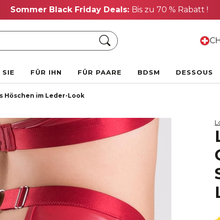
Sommer Black Friday Deals:
Bis zu 70 % Rabatt !
Suche
CH
 SIE
FÜR IHN
FÜR PAARE
BDSM
DESSOUS
es Höschen im Leder-Look
L