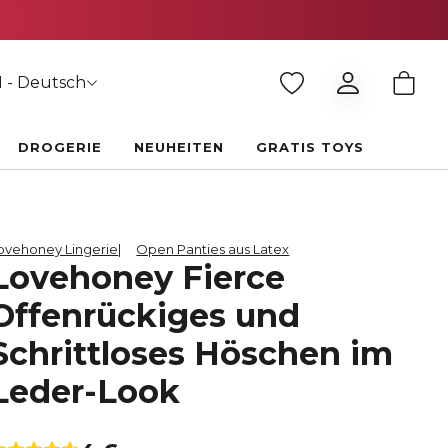
 - Deutsch
DROGERIE
NEUHEITEN
GRATIS TOYS
ovehoney Lingerie
Open Panties aus Latex
Lovehoney Fierce
Offenrückiges und
Schrittloses Höschen im
Leder-Look