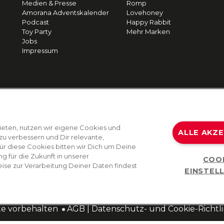
Medien & Presse
Romp
Amorana Adventskalender
Lovehoney
Podcast
Happy Rabbit
Toy Party
Mehr Marken
Jobs
Impressum
ieten, nutzen wir eigene Cookies und
ALLE AKZ
zu verbessern und Dir relevante,
Für diese Cookies bitten wir Dich um Deine
g für die Zukunft in unserer
COO
ise zur Verarbeitung Deiner Daten findest
EINSTEL
te vorbehalten
AGB
|
Datenschutz- und Cookie-Richtli