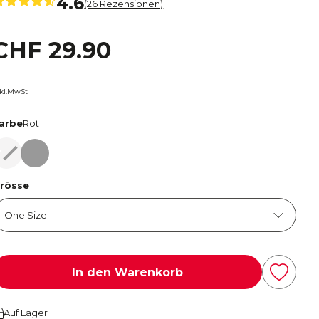
4.6
(26 Rezensionen)
CHF 29.90
nkl.MwSt
arbe
Rot
Rot
Schwarz
rösse
In den Warenkorb
Auf Lager