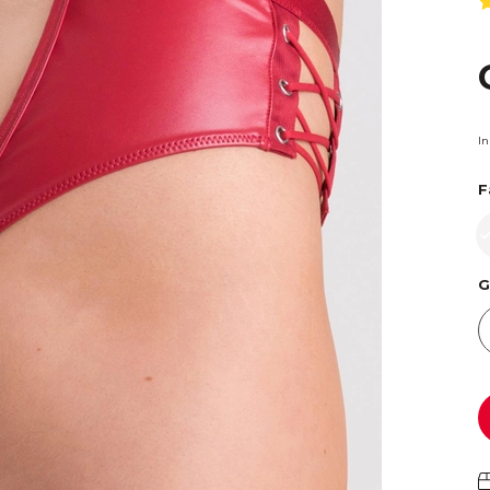
I
F
G