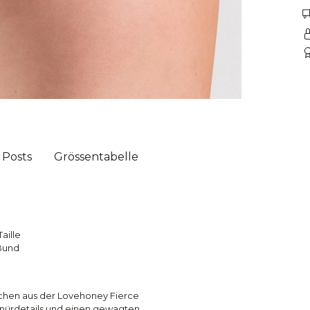
 Posts
Grössentabelle
aille
 Bund
chen aus der Lovehoney Fierce
chnürdetails und einen gewagten