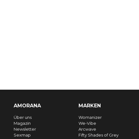
AMORANA
MARKEN
Über uns
Womanizer
Magazin
We-Vibe
Newsletter
Arcwave
Sexmap
Fifty Shades of Grey