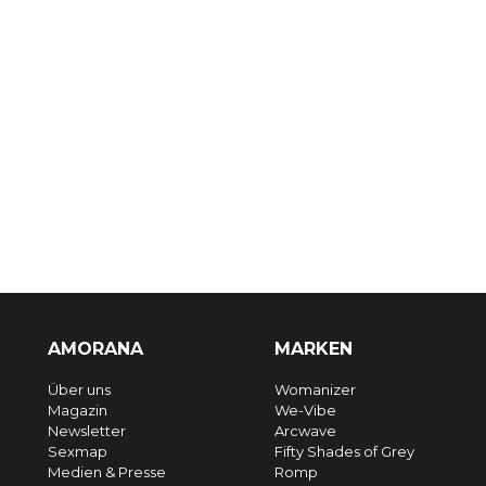
AMORANA
MARKEN
Über uns
Womanizer
Magazin
We-Vibe
Newsletter
Arcwave
Sexmap
Fifty Shades of Grey
Medien & Presse
Romp