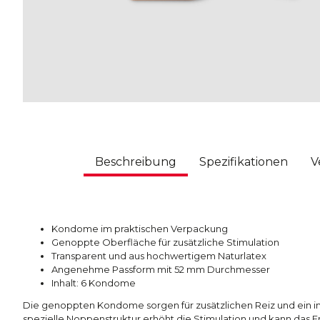
Beschreibung
Spezifikationen
V
Kondome im praktischen Verpackung
Genoppte Oberfläche für zusätzliche Stimulation
Transparent und aus hochwertigem Naturlatex
Angenehme Passform mit 52 mm Durchmesser
Inhalt: 6 Kondome
Die genoppten Kondome sorgen für zusätzlichen Reiz und ein int
spezielle Noppenstruktur erhöht die Stimulation und kann das 