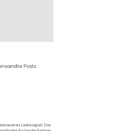
erwandte Posts
ensiveres Liebesspiel. Die
Empfinden für beide Partner