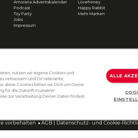
Amorana Adventskalender
Lovehoney
Podcast
Happy Rabbit
Toy Party
Mehr Marken
Jobs
Impressum
ieten, nutzen wir eigene Cookies und
ALLE AKZ
zu verbessern und Dir relevante,
Für diese Cookies bitten wir Dich um Deine
g für die Zukunft in unserer
COO
ise zur Verarbeitung Deiner Daten findest
EINSTEL
te vorbehalten
AGB
|
Datenschutz- und Cookie-Richtli