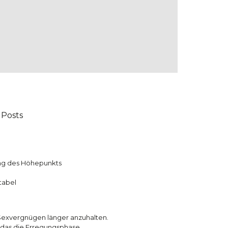
Posts
ung des Höhepunkts
tabel
Sexvergnügen länger anzuhalten.
, das die Erregungsphase