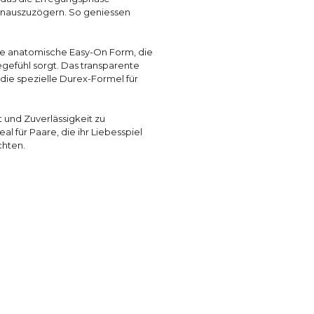
hinauszuzögern. So geniessen
e anatomische Easy-On Form, die
gegefühl sorgt. Das transparente
 die spezielle Durex-Formel für
 und Zuverlässigkeit zu
 für Paare, die ihr Liebesspiel
chten.