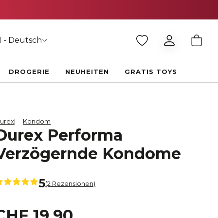
 - Deutsch
DROGERIE
NEUHEITEN
GRATIS TOYS
urex
Kondom
Durex Performa
Verzögernde Kondome
5
(2 Rezensionen)
CHF 19.90