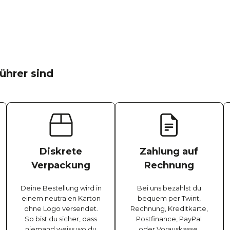
ührer sind
Diskrete
Zahlung auf
Verpackung
Rechnung
Deine Bestellung wird in
Bei uns bezahlst du
einem neutralen Karton
bequem per Twint,
ohne Logo versendet.
Rechnung, Kreditkarte,
So bist du sicher, dass
Postfinance, PayPal
niemand weiss wo du
oder Vorauskasse.