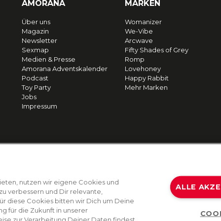
AMORANA
MARKEN
Über uns
Womanizer
Magazin
We-Vibe
Newsletter
Arcwave
Sexmap
Fifty Shades of Grey
Medien & Presse
Romp
Amorana Adventskalender
Lovehoney
Podcast
Happy Rabbit
Toy Party
Mehr Marken
Jobs
Impressum
ieten, nutzen wir eigene Cookies und
ALLE AKZ
zu verbessern und Dir relevante,
Für diese Cookies bitten wir Dich um Deine
g für die Zukunft in unserer
COO
ise zur Verarbeitung Deiner Daten findest