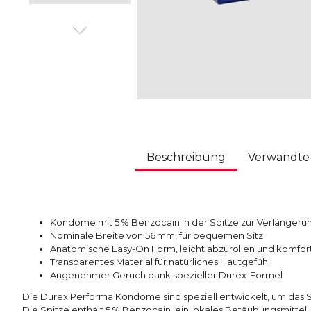
Beschreibung
Verwandte 
Kondome mit 5 % Benzocain in der Spitze zur Verlänger
Nominale Breite von 56 mm, für bequemen Sitz
Anatomische Easy-On Form, leicht abzurollen und komfor
Transparentes Material für natürliches Hautgefühl
Angenehmer Geruch dank spezieller Durex-Formel
Die Durex Performa Kondome sind speziell entwickelt, um das 
Die Spitze enthält 5 % Benzocain, ein lokales Betäubungsmittel