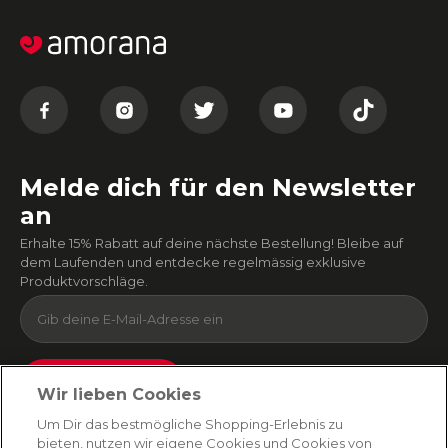
Melde dich für den Newsletter
an
Erhalte 15% Rabatt auf deine nächste Bestellung! Bleibe auf
dem Laufenden und entdecke regelmässig exklusive
Produktvorschläge.
Absenden
Wir lieben Cookies
Du kannst dich jederzeit von unserem Newsletter abmelden. Indem du fortfährst, stimmst
Um Dir das bestmögliche Shopping-Erlebnis zu
du unseren
E-Mail-Bedingungen
und
Datenschutzbestimmungen zu
.
bieten, nutzen wir eigene Cookies und Cookies von