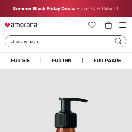
H
Sommer Black Friday Deals:
Bis zu 70 % Rabatt !
Such
Ich suche nach ..
FÜR SIE
|
FÜR IHN
|
FÜR PAARE