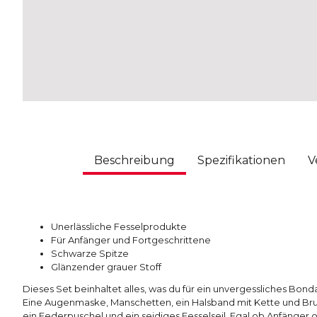
Beschreibung
Spezifikationen
V
Unerlässliche Fesselprodukte
Für Anfänger und Fortgeschrittene
Schwarze Spitze
Glänzender grauer Stoff
Dieses Set beinhaltet alles, was du für ein unvergessliches Bond
Eine
Augenmaske, Manschetten, ein Halsband mit Kette und Br
ein Federpuschel und ein seidiges Fesselseil. Egal ob Anfänger o