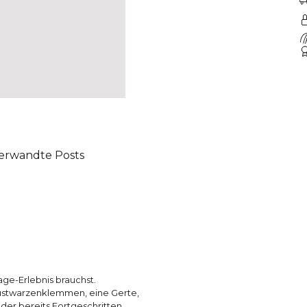
erwandte Posts
age-Erlebnis brauchst.
ustwarzenklemmen, eine Gerte,
der bereits Fortgeschritten,