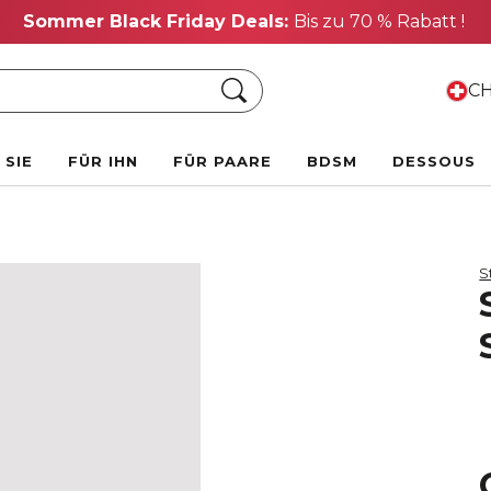
Sommer Black Friday Deals:
Bis zu 70 % Rabatt !
Suche
CH
 SIE
FÜR IHN
FÜR PAARE
BDSM
DESSOUS
S