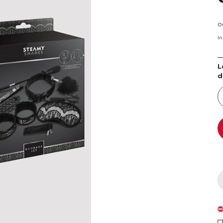
o
I
L
d