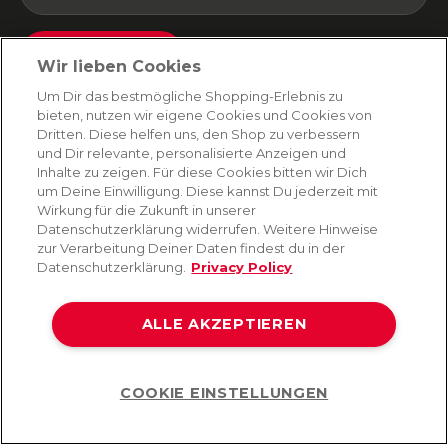
Absenden
Wir lieben Cookies
Du kannst dich jederzeit von unserem Newsletter abmelden. Indem du fortfährst, stimmst
Um Dir das bestmögliche Shopping-Erlebnis zu
du unseren
E-Mail-Bedingungen
und
Datenschutzbestimmungen zu
.
bieten, nutzen wir eigene Cookies und Cookies von
Dritten. Diese helfen uns, den Shop zu verbessern
und Dir relevante, personalisierte Anzeigen und
Inhalte zu zeigen. Für diese Cookies bitten wir Dich
AMORANA
um Deine Einwilligung. Diese kannst Du jederzeit mit
Wirkung für die Zukunft in unserer
Datenschutzerklärung widerrufen. Weitere Hinweise
MARKEN
zur Verarbeitung Deiner Daten findest du in der
Datenschutzerklärung.
Privacy Policy
SERVICE
ALLE AKZEPTIEREN
HILFE
COOKIE EINSTELLUNGEN
Help
©2026 Lovehoney Group Switzerland AG. Alle Rechte vorbehalten