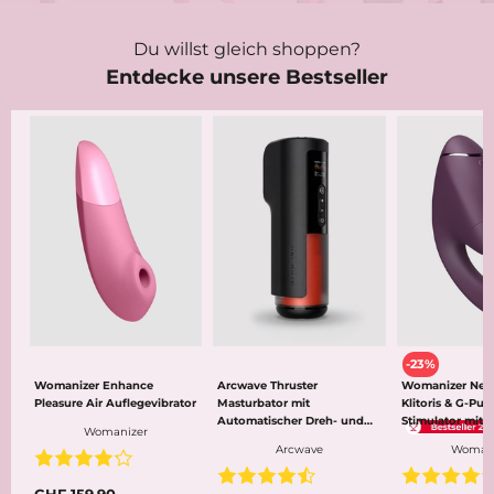
Du willst gleich shoppen?
Entdecke unsere Bestseller
-23%
Womanizer Enhance
Arcwave Thruster
Womanizer Nex
Pleasure Air Auflegevibrator
Masturbator mit
Klitoris & G-Pun
Automatischer Dreh- und
Stimulator mit 
Womanizer
Stossfunktion
Air
Arcwave
Womani
CHF 159.90