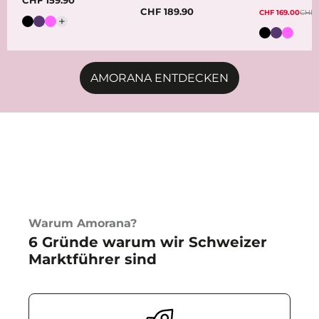
CHF 189.90
CHF 169.00
CHF 
Farbe
Farbe
AMORANA ENTDECKEN
Warum Amorana?
6 Gründe warum wir Schweizer
Marktführer sind