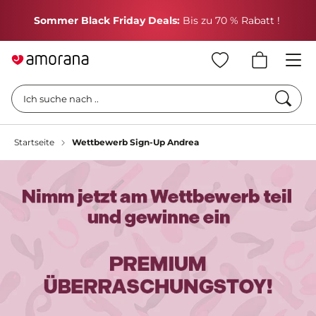
H
Sommer Black Friday Deals:
Bis zu 70 % Rabatt !
Such
Ich suche nach ..
Startseite
Wettbewerb Sign-Up Andrea