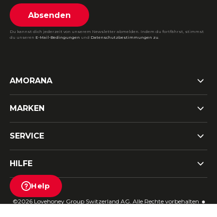
Absenden
Du kannst dich jederzeit von unserem Newsletter abmelden. Indem du fortfährst, stimmst
du unseren
E-Mail-Bedingungen
und
Datenschutzbestimmungen zu
.
AMORANA
MARKEN
SERVICE
HILFE
Help
©2026 Lovehoney Group Switzerland AG. Alle Rechte vorbehalten
AGB
|
Datenschutz- und Cookie-Richtlinien