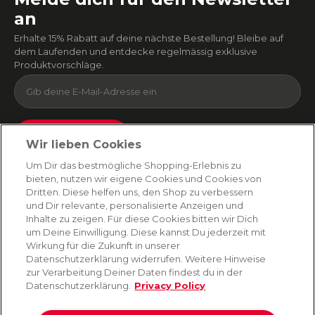
an
Erhalte 15% Rabatt auf deine nächste Bestellung! Bleibe auf
dem Laufenden und entdecke regelmässig exklusive
Produktvorschläge.
Absenden
Wir lieben Cookies
Du kannst dich jederzeit von unserem Newsletter abmelden. Indem du fortfährst, stimmst
Um Dir das bestmögliche Shopping-Erlebnis zu
du unseren
E-Mail-Bedingungen
und
Datenschutzbestimmungen zu
.
bieten, nutzen wir eigene Cookies und Cookies von
Dritten. Diese helfen uns, den Shop zu verbessern
und Dir relevante, personalisierte Anzeigen und
Inhalte zu zeigen. Für diese Cookies bitten wir Dich
AMORANA
um Deine Einwilligung. Diese kannst Du jederzeit mit
Wirkung für die Zukunft in unserer
Datenschutzerklärung widerrufen. Weitere Hinweise
MARKEN
zur Verarbeitung Deiner Daten findest du in der
Datenschutzerklärung.
Privacy Policy
SERVICE