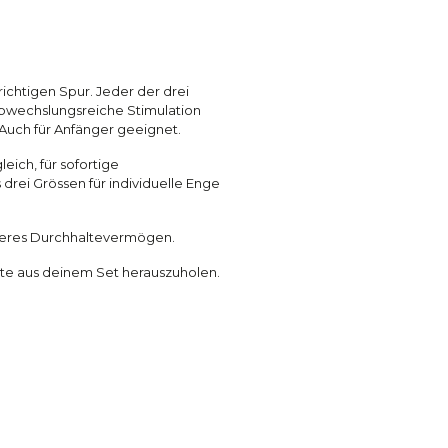
richtigen Spur. Jeder der drei
 abwechslungsreiche Stimulation
Auch für Anfänger geeignet.
leich, für sofortige
rei Grössen für individuelle Enge
ngeres Durchhaltevermögen.
Beste aus deinem Set herauszuholen.