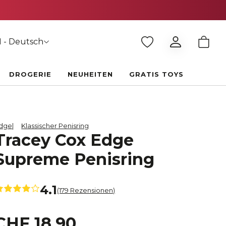
 - Deutsch
DROGERIE
NEUHEITEN
GRATIS TOYS
dge
Klassischer Penisring
Tracey Cox Edge
Supreme Penisring
4.1
(179 Rezensionen)
CHF 18.90