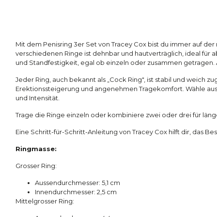
Mit dem Penisring 3er Set von Tracey Cox bist du immer auf der 
verschiedenen Ringe ist dehnbar und hautverträglich, ideal für
und Standfestigkeit, egal ob einzeln oder zusammen getragen. 
Jeder Ring, auch bekannt als „Cock Ring", ist stabil und weich zug
Erektionssteigerung und angenehmen Tragekomfort. Wähle aus d
und Intensität.
Trage die Ringe einzeln oder kombiniere zwei oder drei für lä
Eine Schritt-für-Schritt-Anleitung von Tracey Cox hilft dir, das 
Ringmasse:
Grosser Ring:
Aussendurchmesser: 5,1 cm
Innendurchmesser: 2,5 cm
Mittelgrosser Ring: