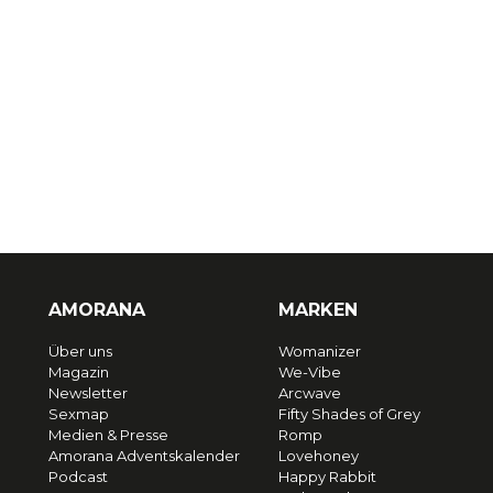
AMORANA
MARKEN
Über uns
Womanizer
Magazin
We-Vibe
Newsletter
Arcwave
Sexmap
Fifty Shades of Grey
Medien & Presse
Romp
Amorana Adventskalender
Lovehoney
Podcast
Happy Rabbit