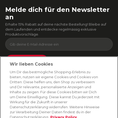
Melde dich für den Newsletter
an
Erhalte 15% Rabatt auf deine nächste Bestellung! Bleibe auf
dem Laufenden und entdecke regelmässig exklusive
Produktvorschläge.
Absenden
Wir lieben Cookies
Du kannst dich jederzeit von unserem Newsletter abmelden. Indem du fortfährst, stimmst
Um Dir das bestmögliche Shopping-Erlebnis zu
du unseren
E-Mail-Bedingungen
und
Datenschutzbestimmungen zu
.
bieten, nutzen wir eigene Cookies und Cookies von
Dritten. Diese helfen uns, den Shop zu verbessern
und Dir relevante, personalisierte Anzeigen und
Inhalte zu zeigen. Für diese Cookies bitten wir Dich
AMORANA
um Deine Einwilligung. Diese kannst Du jederzeit mit
Wirkung für die Zukunft in unserer
Datenschutzerklärung widerrufen. Weitere Hinweise
MARKEN
zur Verarbeitung Deiner Daten findest du in der
Datenschutzerklärung.
Privacy Policy