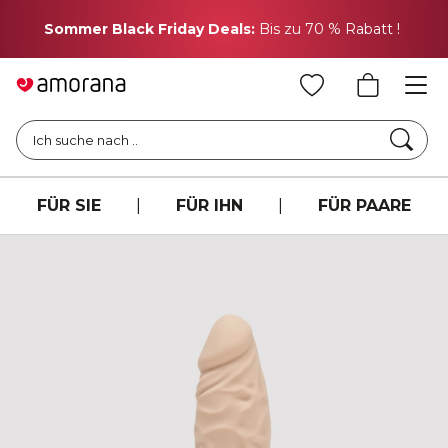
H
Sommer Black Friday Deals:
Bis zu 70 % Rabatt !
Such
Ich suche nach ..
FÜR SIE
|
FÜR IHN
|
FÜR PAARE