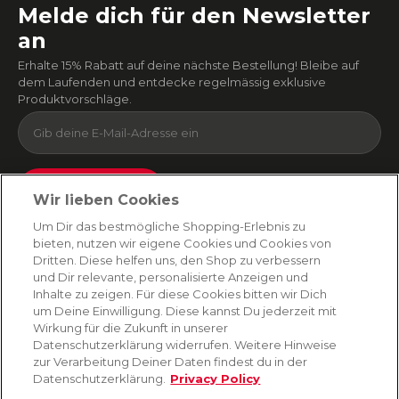
Melde dich für den Newsletter
an
Erhalte 15% Rabatt auf deine nächste Bestellung! Bleibe auf
dem Laufenden und entdecke regelmässig exklusive
Produktvorschläge.
Absenden
Wir lieben Cookies
Du kannst dich jederzeit von unserem Newsletter abmelden. Indem du fortfährst, stimmst
Um Dir das bestmögliche Shopping-Erlebnis zu
du unseren
E-Mail-Bedingungen
und
Datenschutzbestimmungen zu
.
bieten, nutzen wir eigene Cookies und Cookies von
Dritten. Diese helfen uns, den Shop zu verbessern
und Dir relevante, personalisierte Anzeigen und
Inhalte zu zeigen. Für diese Cookies bitten wir Dich
AMORANA
um Deine Einwilligung. Diese kannst Du jederzeit mit
Wirkung für die Zukunft in unserer
Datenschutzerklärung widerrufen. Weitere Hinweise
MARKEN
zur Verarbeitung Deiner Daten findest du in der
Datenschutzerklärung.
Privacy Policy