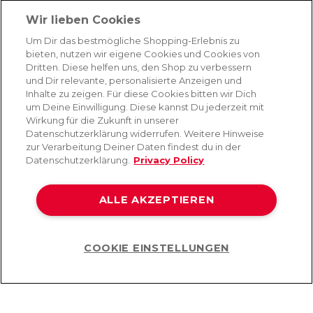
Absenden
Wir lieben Cookies
Du kannst dich jederzeit von unserem Newsletter abmelden. Indem du fortfährst, stimmst
Um Dir das bestmögliche Shopping-Erlebnis zu
du unseren
E-Mail-Bedingungen
und
Datenschutzbestimmungen zu
.
bieten, nutzen wir eigene Cookies und Cookies von
Dritten. Diese helfen uns, den Shop zu verbessern
und Dir relevante, personalisierte Anzeigen und
Inhalte zu zeigen. Für diese Cookies bitten wir Dich
AMORANA
um Deine Einwilligung. Diese kannst Du jederzeit mit
Wirkung für die Zukunft in unserer
Datenschutzerklärung widerrufen. Weitere Hinweise
MARKEN
zur Verarbeitung Deiner Daten findest du in der
Datenschutzerklärung.
Privacy Policy
SERVICE
ALLE AKZEPTIEREN
HILFE
COOKIE EINSTELLUNGEN
Help
©2026 Lovehoney Group Switzerland AG. Alle Rechte vorbehalten
AGB
|
Datenschutz- und Cookie-Richtlinien