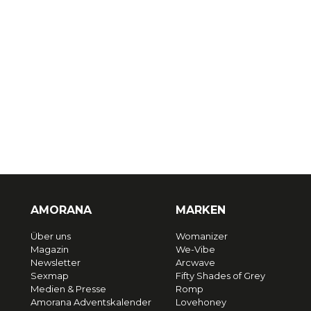
AMORANA
MARKEN
Über uns
Womanizer
Magazin
We-Vibe
Newsletter
Arcwave
Sexmap
Fifty Shades of Grey
Medien & Presse
Romp
Amorana Adventskalender
Lovehoney