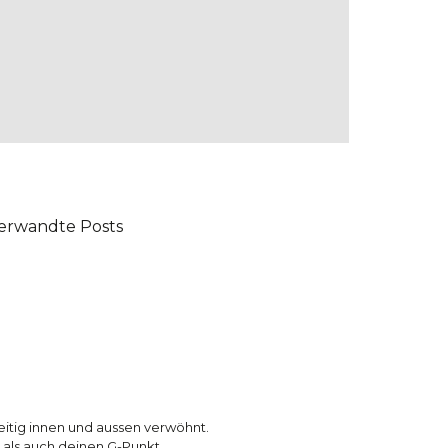
erwandte Posts
hzeitig innen und aussen verwöhnt.
s als auch deinen G-Punkt.