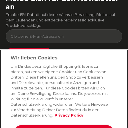
an
Erhalte 15% Rabatt auf deine nächste Bestellung! Bleibe auf
dem Laufenden und entdecke regelmässig exklusive
Produktvorschläge.
Absenden
Wir lieben Cookies
Du kannst dich jederzeit von unserem Newsletter abmelden. Indem du fortfährst, stimmst
Um Dir das bestmögliche Shopping-Erlebnis zu
du unseren
E-Mail-Bedingungen
und
Datenschutzbestimmungen zu
.
bieten, nutzen wir eigene Cookies und Cookies von
Dritten. Diese helfen uns, den Shop zu verbessern
und Dir relevante, personalisierte Anzeigen und
Inhalte zu zeigen. Für diese Cookies bitten wir Dich
AMORANA
um Deine Einwilligung. Diese kannst Du jederzeit mit
Wirkung für die Zukunft in unserer
Datenschutzerklärung widerrufen. Weitere Hinweise
MARKEN
zur Verarbeitung Deiner Daten findest du in der
Datenschutzerklärung.
Privacy Policy
SERVICE