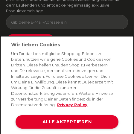
dem Laufenden und entdecke regelmässig exklusive
Produktvorschläge.
Absenden
Wir lieben Cookies
Du kannst dich jederzeit von unserem Newsletter abmelden. Indem du fortfährst, stimmst
Um Dir das bestmögliche Shopping-Erlebnis zu
du unseren
E-Mail-Bedingungen
und
Datenschutzbestimmungen zu
.
bieten, nutzen wir eigene Cookies und Cookies von
Dritten. Diese helfen uns, den Shop zu verbessern
und Dir relevante, personalisierte Anzeigen und
Inhalte zu zeigen. Für diese Cookies bitten wir Dich
AMORANA
um Deine Einwilligung. Diese kannst Du jederzeit mit
Wirkung für die Zukunft in unserer
Datenschutzerklärung widerrufen. Weitere Hinweise
MARKEN
zur Verarbeitung Deiner Daten findest du in der
Datenschutzerklärung.
Privacy Policy
SERVICE
ALLE AKZEPTIEREN
HILFE