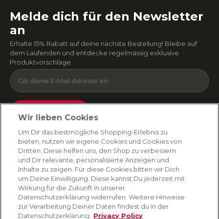
Melde dich für den Newsletter
an
Erhalte 15% Rabatt auf deine nächste Bestellung! Bleibe auf
dem Laufenden und entdecke regelmässig exklusive
Produktvorschläge.
Absenden
Wir lieben Cookies
Du kannst dich jederzeit von unserem Newsletter abmelden. Indem du fortfährst, stimmst
Um Dir das bestmögliche Shopping-Erlebnis zu
du unseren
E-Mail-Bedingungen
und
Datenschutzbestimmungen zu
.
bieten, nutzen wir eigene Cookies und Cookies von
Dritten. Diese helfen uns, den Shop zu verbessern
und Dir relevante, personalisierte Anzeigen und
Inhalte zu zeigen. Für diese Cookies bitten wir Dich
AMORANA
um Deine Einwilligung. Diese kannst Du jederzeit mit
Wirkung für die Zukunft in unserer
Datenschutzerklärung widerrufen. Weitere Hinweise
MARKEN
zur Verarbeitung Deiner Daten findest du in der
Datenschutzerklärung.
Privacy Policy