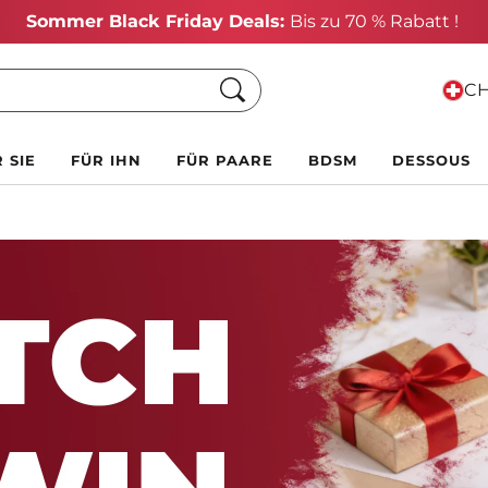
Hol dir einen GRATIS Geschenk
wenn du für C
Suche
CH
 SIE
FÜR IHN
FÜR PAARE
BDSM
DESSOUS