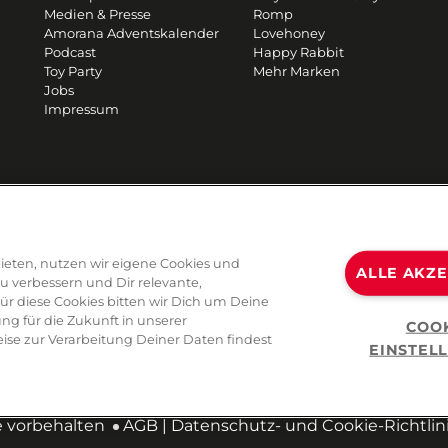
Medien & Presse
Romp
Amorana Adventskalender
Lovehoney
Podcast
Happy Rabbit
Toy Party
Mehr Marken
Jobs
Impressum
ieten, nutzen wir eigene Cookies und
ALLE AKZ
zu verbessern und Dir relevante,
Für diese Cookies bitten wir Dich um Deine
ng für die Zukunft in unserer
COO
ise zur Verarbeitung Deiner Daten findest
EINSTEL
e vorbehalten
AGB
|
Datenschutz- und Cookie-Richtlin