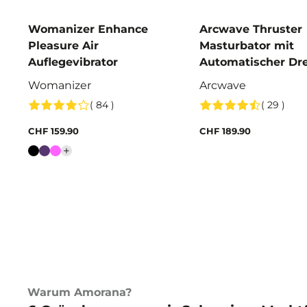
Womanizer Enhance
Arcwave Thruster
Pleasure Air
Masturbator mit
Auflegevibrator
Automatischer Dr
Stossfunktion
Womanizer
Arcwave
( 84 )
( 29 )
CHF 159.90
CHF 189.90
Farbe
Warum Amorana?