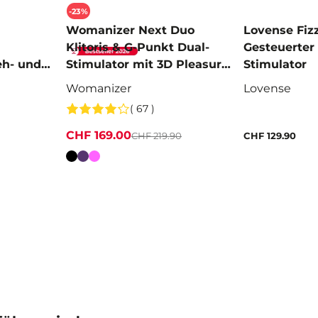
-23%
Womanizer Next Duo
Lovense Fiz
Klitoris & G-Punkt Dual-
Gesteuerter 
eh- und
Stimulator mit 3D Pleasure
Stimulator
Air
Womanizer
Lovense
( 67 )
CHF 169.00
CHF 219.90
CHF 129.90
Farbe