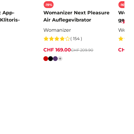
-19%
-16%
z App-
Womanizer Next Pleasure
We-Vi
Klitoris-
Air Auflegevibrator
gesteu
Womanizer
We-Vi
( 154 )
CHF 169.00
CHF 1
CHF 209.90
Farbe