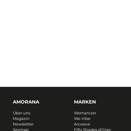
AMORANA
MARKEN
Über uns
Womanizer
Magazin
We-Vibe
Newsletter
Arcwave
Sexmap
Fifty Shades of Grey