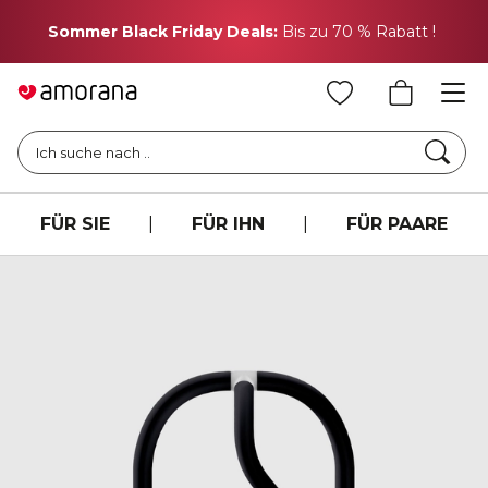
H
Sommer Black Friday Deals:
Bis zu 70 % Rabatt !
Such
Ich suche nach ..
FÜR SIE
|
FÜR IHN
|
FÜR PAARE