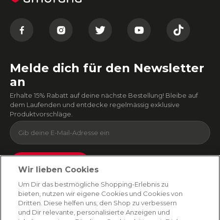
Melde dich für den Newsletter
an
Erhalte 15% Rabatt auf deine nächste Bestellung! Bleibe auf
dem Laufenden und entdecke regelmässig exklusive
Produktvorschläge.
Absenden
Wir lieben Cookies
Du kannst dich jederzeit von unserem Newsletter abmelden. Indem du fortfährst, stimmst
Um Dir das bestmögliche Shopping-Erlebnis zu
du unseren
E-Mail-Bedingungen
und
Datenschutzbestimmungen zu
.
bieten, nutzen wir eigene Cookies und Cookies von
Dritten. Diese helfen uns, den Shop zu verbessern
und Dir relevante, personalisierte Anzeigen und