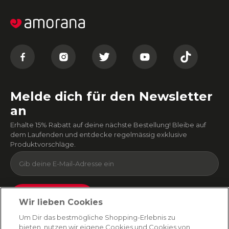
Melde dich für den Newsletter
an
Erhalte 15% Rabatt auf deine nächste Bestellung! Bleibe auf
dem Laufenden und entdecke regelmässig exklusive
Produktvorschläge.
Absenden
Wir lieben Cookies
Du kannst dich jederzeit von unserem Newsletter abmelden. Indem du fortfährst, stimmst
Um Dir das bestmögliche Shopping-Erlebnis zu
du unseren
E-Mail-Bedingungen
und
Datenschutzbestimmungen zu
.
bieten, nutzen wir eigene Cookies und Cookies von