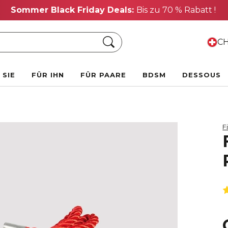
Sommer Black Friday Deals:
Bis zu 70 % Rabatt !
Suche
CH
 SIE
FÜR IHN
FÜR PAARE
BDSM
DESSOUS
F