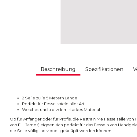
Beschreibung
Spezifikationen
V
2 Seile zu je 5 Metern Länge
Perfekt für Fesselspiele aller Art
Weiches und trotzdem starkes Material
Ob für Anfänger oder für Profis, die Restrain Me Fesselseile von
von E.L. James) eignen sich perfekt für das Fesseln von Handge
die Seile völlig individuell geknüpft werden können.