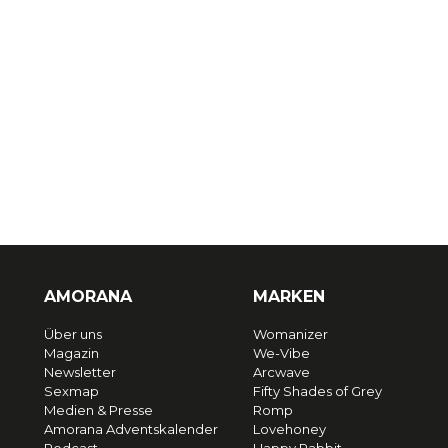
AMORANA
MARKEN
Über uns
Womanizer
Magazin
We-Vibe
Newsletter
Arcwave
Sexmap
Fifty Shades of Grey
Medien & Presse
Romp
Amorana Adventskalender
Lovehoney