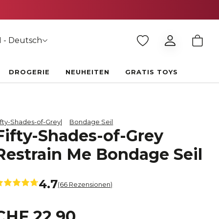
 - Deutsch
DROGERIE
NEUHEITEN
GRATIS TOYS
ifty-Shades-of-Grey
Bondage Seil
Fifty-Shades-of-Grey
Restrain Me Bondage Seil
4.7
(66 Rezensionen)
CHF 22.90