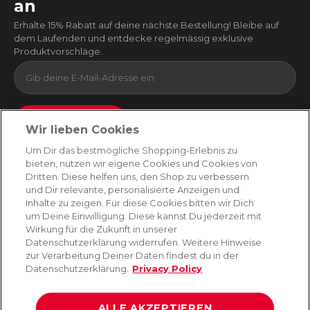
an
Erhalte 15% Rabatt auf deine nächste Bestellung! Bleibe auf
dem Laufenden und entdecke regelmässig exklusive
Produktvorschläge.
Absenden
Wir lieben Cookies
Du kannst dich jederzeit von unserem Newsletter abmelden. Indem du fortfährst, stimmst
Um Dir das bestmögliche Shopping-Erlebnis zu
du unseren
E-Mail-Bedingungen
und
Datenschutzbestimmungen zu
.
bieten, nutzen wir eigene Cookies und Cookies von
Dritten. Diese helfen uns, den Shop zu verbessern
und Dir relevante, personalisierte Anzeigen und
Inhalte zu zeigen. Für diese Cookies bitten wir Dich
AMORANA
um Deine Einwilligung. Diese kannst Du jederzeit mit
Wirkung für die Zukunft in unserer
Datenschutzerklärung widerrufen. Weitere Hinweise
MARKEN
zur Verarbeitung Deiner Daten findest du in der
Datenschutzerklärung.
Privacy Policy
SERVICE
ALLE AKZEPTIEREN