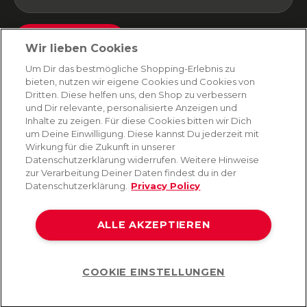
Absenden
Wir lieben Cookies
Du kannst dich jederzeit von unserem Newsletter abmelden. Indem du fortfährst, stimmst
Um Dir das bestmögliche Shopping-Erlebnis zu
du unseren
E-Mail-Bedingungen
und
Datenschutzbestimmungen zu
.
bieten, nutzen wir eigene Cookies und Cookies von
Dritten. Diese helfen uns, den Shop zu verbessern
und Dir relevante, personalisierte Anzeigen und
Inhalte zu zeigen. Für diese Cookies bitten wir Dich
AMORANA
um Deine Einwilligung. Diese kannst Du jederzeit mit
Wirkung für die Zukunft in unserer
Datenschutzerklärung widerrufen. Weitere Hinweise
MARKEN
zur Verarbeitung Deiner Daten findest du in der
Datenschutzerklärung.
Privacy Policy
SERVICE
ALLE AKZEPTIEREN
HILFE
COOKIE EINSTELLUNGEN
Help
©2026 Lovehoney Group Switzerland AG. Alle Rechte vorbehalten