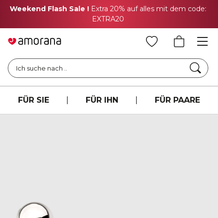
Weekend Flash Sale !
Extra 20% auf alles mit dem code:
EXTRA20
Such
Ich suche nach ..
FÜR SIE
|
FÜR IHN
|
FÜR PAARE