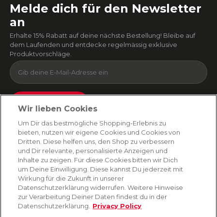
Melde dich für den Newsletter
an
Erhalte 15% Rabatt auf deine nächste Bestellung! Bleibe auf
dem Laufenden und entdecke regelmässig exklusive
Produktvorschläge.
Absenden
Wir lieben Cookies
Du kannst dich jederzeit von unserem Newsletter abmelden. Indem du fortfährst, stimmst
Um Dir das bestmögliche Shopping-Erlebnis zu
du unseren
E-Mail-Bedingungen
und
Datenschutzbestimmungen zu
.
bieten, nutzen wir eigene Cookies und Cookies von
Dritten. Diese helfen uns, den Shop zu verbessern
und Dir relevante, personalisierte Anzeigen und
Inhalte zu zeigen. Für diese Cookies bitten wir Dich
AMORANA
um Deine Einwilligung. Diese kannst Du jederzeit mit
Wirkung für die Zukunft in unserer
Datenschutzerklärung widerrufen. Weitere Hinweise
MARKEN
zur Verarbeitung Deiner Daten findest du in der
Datenschutzerklärung.
Privacy Policy