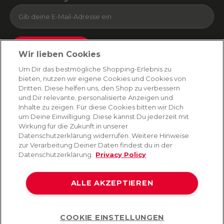
Absenden
Wir lieben Cookies
Du kannst dich jederzeit von unserem Newsletter abmelden. Indem du fortfährst, stimmst
Um Dir das bestmögliche Shopping-Erlebnis zu
du unseren
E-Mail-Bedingungen
und
Datenschutzbestimmungen zu
.
bieten, nutzen wir eigene Cookies und Cookies von
Dritten. Diese helfen uns, den Shop zu verbessern
und Dir relevante, personalisierte Anzeigen und
Inhalte zu zeigen. Für diese Cookies bitten wir Dich
AMORANA
um Deine Einwilligung. Diese kannst Du jederzeit mit
Wirkung für die Zukunft in unserer
Datenschutzerklärung widerrufen. Weitere Hinweise
MARKEN
zur Verarbeitung Deiner Daten findest du in der
Datenschutzerklärung.
Privacy Policy
SERVICE
ALLE AKZEPTIEREN
HILFE
COOKIE EINSTELLUNGEN