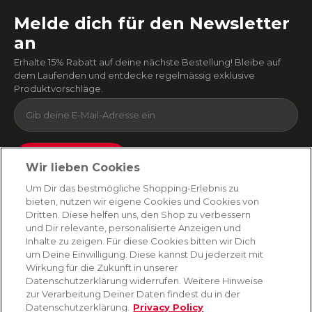
Melde dich für den Newsletter
an
Erhalte 15% Rabatt auf deine nächste Bestellung! Bleibe auf
dem Laufenden und entdecke regelmässig exklusive
Produktvorschläge.
Absenden
Wir lieben Cookies
Du kannst dich jederzeit von unserem Newsletter abmelden. Indem du fortfährst, stimmst
Um Dir das bestmögliche Shopping-Erlebnis zu
du unseren
E-Mail-Bedingungen
und
Datenschutzbestimmungen zu
.
bieten, nutzen wir eigene Cookies und Cookies von
Dritten. Diese helfen uns, den Shop zu verbessern
und Dir relevante, personalisierte Anzeigen und
Inhalte zu zeigen. Für diese Cookies bitten wir Dich
AMORANA
um Deine Einwilligung. Diese kannst Du jederzeit mit
Wirkung für die Zukunft in unserer
Datenschutzerklärung widerrufen. Weitere Hinweise
MARKEN
zur Verarbeitung Deiner Daten findest du in der
Datenschutzerklärung.
Privacy Policy