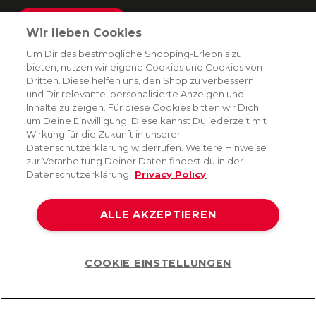
Absenden
Wir lieben Cookies
Du kannst dich jederzeit von unserem Newsletter abmelden. Indem du fortfährst, stimmst
Um Dir das bestmögliche Shopping-Erlebnis zu
du unseren
E-Mail-Bedingungen
und
Datenschutzbestimmungen zu
.
bieten, nutzen wir eigene Cookies und Cookies von
Dritten. Diese helfen uns, den Shop zu verbessern
und Dir relevante, personalisierte Anzeigen und
Inhalte zu zeigen. Für diese Cookies bitten wir Dich
AMORANA
um Deine Einwilligung. Diese kannst Du jederzeit mit
Wirkung für die Zukunft in unserer
Datenschutzerklärung widerrufen. Weitere Hinweise
MARKEN
zur Verarbeitung Deiner Daten findest du in der
Datenschutzerklärung.
Privacy Policy
SERVICE
ALLE AKZEPTIEREN
HILFE
COOKIE EINSTELLUNGEN
Help
©2026 Lovehoney Group Switzerland AG. Alle Rechte vorbehalten
AGB
|
Datenschutz- und Cookie-Richtlinien