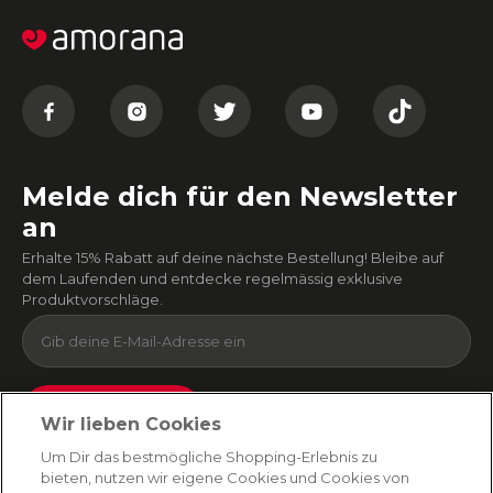
Melde dich für den Newsletter
an
Erhalte 15% Rabatt auf deine nächste Bestellung! Bleibe auf
dem Laufenden und entdecke regelmässig exklusive
Produktvorschläge.
Absenden
Wir lieben Cookies
Du kannst dich jederzeit von unserem Newsletter abmelden. Indem du fortfährst, stimmst
Um Dir das bestmögliche Shopping-Erlebnis zu
du unseren
E-Mail-Bedingungen
und
Datenschutzbestimmungen zu
.
bieten, nutzen wir eigene Cookies und Cookies von