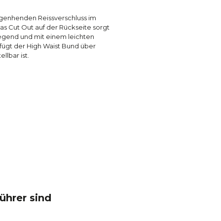
hgenhenden Reissverschluss im
as Cut Out auf der Rückseite sorgt
liegend und mit einem leichten
rfügt der High Waist Bund über
llbar ist.
ührer sind