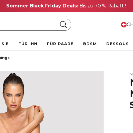
Sommer Black Friday Deals:
Bis zu 70 % Rabatt !
Suche
CH
 SIE
FÜR IHN
FÜR PAARE
BDSM
DESSOUS
gings
N