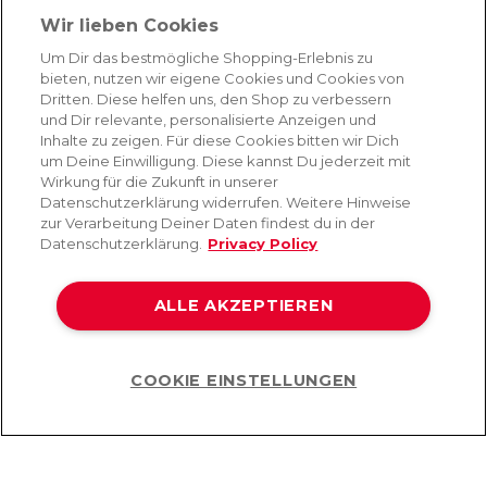
Absenden
Wir lieben Cookies
Du kannst dich jederzeit von unserem Newsletter abmelden. Indem du fortfährst, stimmst
Um Dir das bestmögliche Shopping-Erlebnis zu
du unseren
E-Mail-Bedingungen
und
Datenschutzbestimmungen zu
.
bieten, nutzen wir eigene Cookies und Cookies von
Dritten. Diese helfen uns, den Shop zu verbessern
und Dir relevante, personalisierte Anzeigen und
Inhalte zu zeigen. Für diese Cookies bitten wir Dich
AMORANA
um Deine Einwilligung. Diese kannst Du jederzeit mit
Wirkung für die Zukunft in unserer
Datenschutzerklärung widerrufen. Weitere Hinweise
MARKEN
zur Verarbeitung Deiner Daten findest du in der
Datenschutzerklärung.
Privacy Policy
SERVICE
ALLE AKZEPTIEREN
HILFE
COOKIE EINSTELLUNGEN
Help
©2026 Lovehoney Group Switzerland AG. Alle Rechte vorbehalten
AGB
|
Datenschutz- und Cookie-Richtlinien