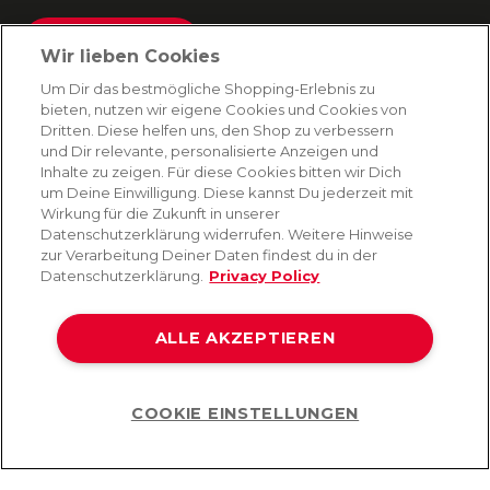
Absenden
Wir lieben Cookies
Du kannst dich jederzeit von unserem Newsletter abmelden. Indem du fortfährst, stimmst
Um Dir das bestmögliche Shopping-Erlebnis zu
du unseren
E-Mail-Bedingungen
und
Datenschutzbestimmungen zu
.
bieten, nutzen wir eigene Cookies und Cookies von
Dritten. Diese helfen uns, den Shop zu verbessern
und Dir relevante, personalisierte Anzeigen und
Inhalte zu zeigen. Für diese Cookies bitten wir Dich
AMORANA
um Deine Einwilligung. Diese kannst Du jederzeit mit
Wirkung für die Zukunft in unserer
Datenschutzerklärung widerrufen. Weitere Hinweise
MARKEN
zur Verarbeitung Deiner Daten findest du in der
Datenschutzerklärung.
Privacy Policy
SERVICE
ALLE AKZEPTIEREN
HILFE
COOKIE EINSTELLUNGEN
Help
©2026 Lovehoney Group Switzerland AG. Alle Rechte vorbehalten
AGB
|
Datenschutz- und Cookie-Richtlinien