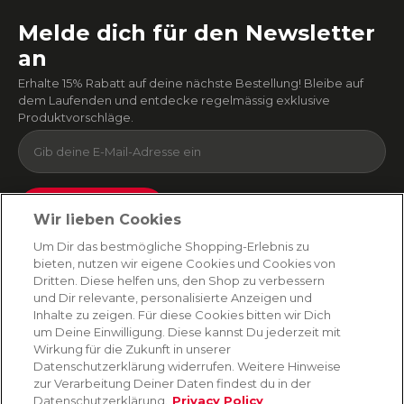
Melde dich für den Newsletter
an
Erhalte 15% Rabatt auf deine nächste Bestellung! Bleibe auf
dem Laufenden und entdecke regelmässig exklusive
Produktvorschläge.
Absenden
Wir lieben Cookies
Du kannst dich jederzeit von unserem Newsletter abmelden. Indem du fortfährst, stimmst
Um Dir das bestmögliche Shopping-Erlebnis zu
du unseren
E-Mail-Bedingungen
und
Datenschutzbestimmungen zu
.
bieten, nutzen wir eigene Cookies und Cookies von
Dritten. Diese helfen uns, den Shop zu verbessern
und Dir relevante, personalisierte Anzeigen und
Inhalte zu zeigen. Für diese Cookies bitten wir Dich
AMORANA
um Deine Einwilligung. Diese kannst Du jederzeit mit
Wirkung für die Zukunft in unserer
Datenschutzerklärung widerrufen. Weitere Hinweise
MARKEN
zur Verarbeitung Deiner Daten findest du in der
Datenschutzerklärung.
Privacy Policy