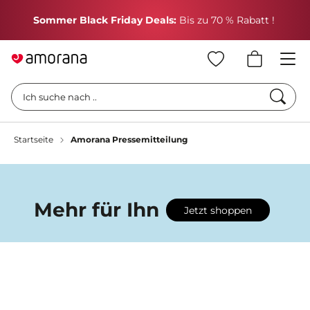
H
Sommer Black Friday Deals:
Bis zu 70 % Rabatt !
Such
Ich suche nach ..
Startseite
Amorana Pressemitteilung
Mehr für Ihn
Jetzt shoppen