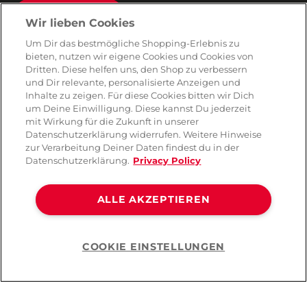
Absenden
Wir lieben Cookies
Du kannst dich jederzeit von unserem Newsletter abmelden. Indem du fortfährst, stimmst du unseren
Um Dir das bestmögliche Shopping-Erlebnis zu
E-Mail-Bedingungen
und
Datenschutzbestimmungen zu
.
bieten, nutzen wir eigene Cookies und Cookies von
Dritten. Diese helfen uns, den Shop zu verbessern
und Dir relevante, personalisierte Anzeigen und
Inhalte zu zeigen. Für diese Cookies bitten wir Dich
AMORANA
um Deine Einwilligung. Diese kannst Du jederzeit
mit Wirkung für die Zukunft in unserer
Datenschutzerklärung widerrufen. Weitere Hinweise
MARKEN
zur Verarbeitung Deiner Daten findest du in der
Datenschutzerklärung.
Privacy Policy
SERVICE
ALLE AKZEPTIEREN
HILFE
COOKIE EINSTELLUNGEN
Help
©2026 Lovehoney Group Switzerland AG. Alle Rechte vorbehalten
AGB
|
Datenschutz- und Cookie-Richtlinien