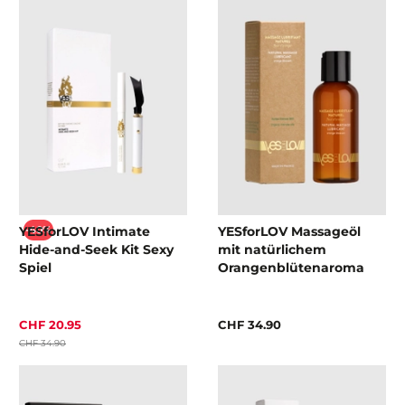
YESforLOV Intimate
YESforLOV Massageöl
-40%
Hide-and-Seek Kit Sexy
mit natürlichem
Spiel
Orangenblütenaroma
CHF 20.95
CHF 34.90
CHF 34.90