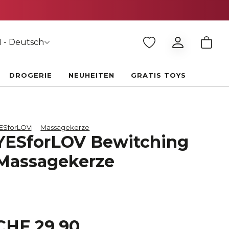
 - Deutsch
DROGERIE
NEUHEITEN
GRATIS TOYS
ESforLOV
Massagekerze
YESforLOV Bewitching
Massagekerze
CHF 29.90