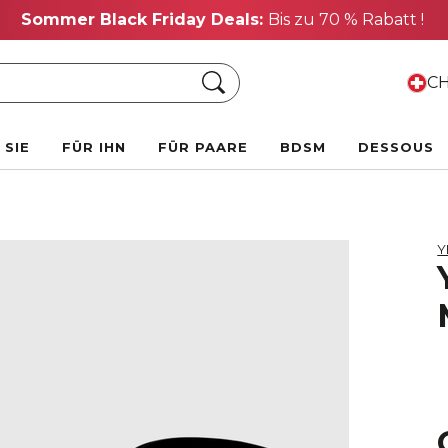
Sommer Black Friday Deals:
Bis zu 70 % Rabatt !
Suche
CH
 SIE
FÜR IHN
FÜR PAARE
BDSM
DESSOUS
Y