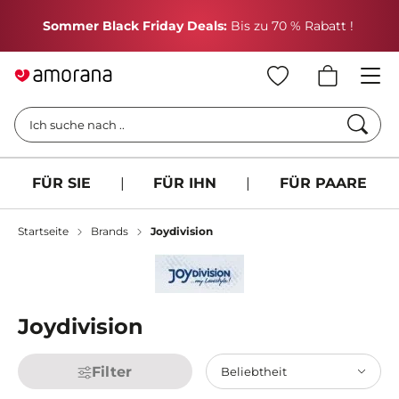
H
Sommer Black Friday Deals:
Bis zu 70 % Rabatt !
Such
Ich suche nach ..
FÜR SIE
|
FÜR IHN
|
FÜR PAARE
Startseite
Brands
Joydivision
Joydivision
Filter
Beliebtheit